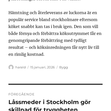
Hämtning och återleverans av luckorna är en
populär service bland stockholmare eftersom
köket snabbt kan tas i bruk igen. Den som vill
både förnya och förbättra köksutrymmet får en
genomgripande förbättring med tydligt
resultat – och köksinredningen får nytt liv till
en rimlig kostnad.
Författare
Publicerat
Kategorier
harald
15 januari, 2026
Bygg
den
Inläggsnavigering
FÖREGÅENDE
Låssmeder i Stockholm gör
Föregående
inlägg:
skillnad för tryggheten