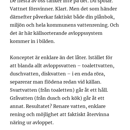
De flesta av oss tänker inte på det. Du spolar.
Vattnet försvinner. Klart. Men det som händer
därnefter påverkar faktiskt både din plånbok,
miljön och hela kommunens vattenrening. Och
det är här källsorterande avloppssystem
kommer in i bilden.
Konceptet är enklare än det låter. Istället för
att blanda allt avloppsvatten – toalettvatten,
duschvatten, diskvatten – i en enda röra,
separerar man flödena redan vid källan.
Svartvatten (från toaletten) går åt ett håll.
Gråvatten (från dusch och kök) går åt ett
annat. Resultatet? Renare vatten, enklare
rening och möjlighet att faktiskt återvinna
näring ur avloppet.