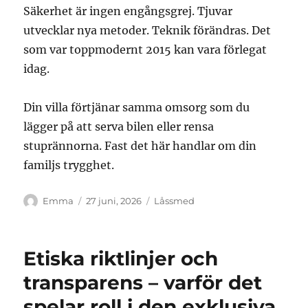
Säkerhet är ingen engångsgrej. Tjuvar
utvecklar nya metoder. Teknik förändras. Det
som var toppmodernt 2015 kan vara förlegat
idag.
Din villa förtjänar samma omsorg som du
lägger på att serva bilen eller rensa
stuprännorna. Fast det här handlar om din
familjs trygghet.
Författare
Publicerat
Kategorier
Emma
27 juni, 2026
Låssmed
den
Etiska riktlinjer och
transparens – varför det
spelar roll i den exklusiva