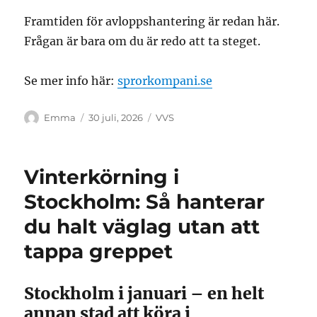
Framtiden för avloppshantering är redan här.
Frågan är bara om du är redo att ta steget.
Se mer info här:
sprorkompani.se
Författare
Publicerat
Kategorier
Emma
30 juli, 2026
VVS
den
Vinterkörning i
Stockholm: Så hanterar
du halt väglag utan att
tappa greppet
Stockholm i januari – en helt
annan stad att köra i