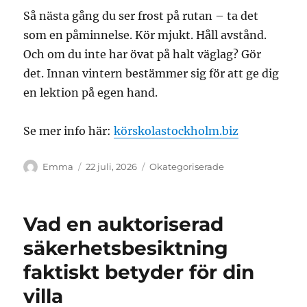
Så nästa gång du ser frost på rutan – ta det
som en påminnelse. Kör mjukt. Håll avstånd.
Och om du inte har övat på halt väglag? Gör
det. Innan vintern bestämmer sig för att ge dig
en lektion på egen hand.
Se mer info här:
körskolastockholm.biz
Författare
Publicerat
Kategorier
Emma
22 juli, 2026
Okategoriserade
den
Vad en auktoriserad
säkerhetsbesiktning
faktiskt betyder för din
villa