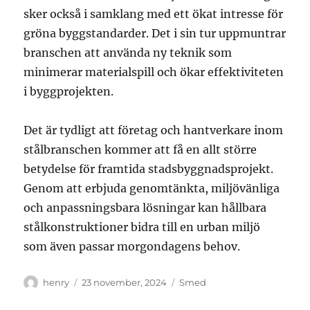
sker också i samklang med ett ökat intresse för
gröna byggstandarder. Det i sin tur uppmuntrar
branschen att använda ny teknik som
minimerar materialspill och ökar effektiviteten
i byggprojekten.
Det är tydligt att företag och hantverkare inom
stålbranschen kommer att få en allt större
betydelse för framtida stadsbyggnadsprojekt.
Genom att erbjuda genomtänkta, miljövänliga
och anpassningsbara lösningar kan hållbara
stålkonstruktioner bidra till en urban miljö
som även passar morgondagens behov.
Författare
Publicerat
Kategorier
henry
23 november, 2024
Smed
den